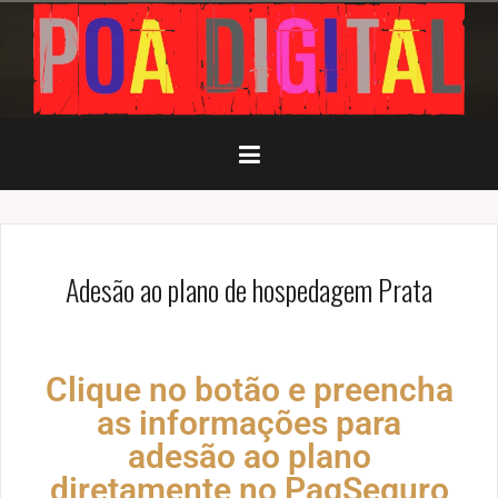
Adesão ao plano de hospedagem Prata
Clique no botão e preencha
as informações para
adesão ao plano
diretamente no PagSeguro