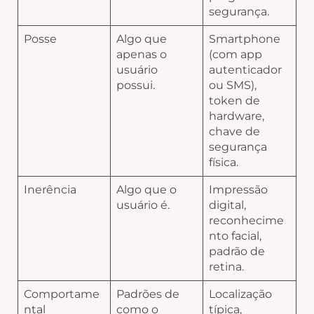
segurança.
Posse
Algo que
Smartphone
apenas o
(com app
usuário
autenticador
possui.
ou SMS),
token de
hardware,
chave de
segurança
física.
Inerência
Algo que o
Impressão
usuário é.
digital,
reconhecime
nto facial,
padrão de
retina.
Comportame
Padrões de
Localização
ntal
como o
típica,