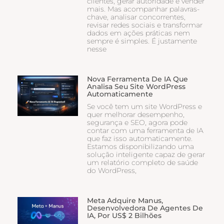
clientes, gerar autoridade e vender
mais. Mas acompanhar palavras-
chave, analisar concorrentes,
revisar redes sociais e transformar
dados em ações práticas nem
sempre é simples. É justamente
nesse
Nova Ferramenta De IA Que
Analisa Seu Site WordPress
Automaticamente
Se você tem um site WordPress e
quer melhorar desempenho,
segurança e SEO, agora pode
contar com uma ferramenta de IA
que faz isso automaticamente.
Estamos disponibilizando uma
solução inteligente capaz de gerar
um relatório completo de saúde
do WordPress,
Meta Adquire Manus,
Desenvolvedora De Agentes De
IA, Por US$ 2 Bilhões