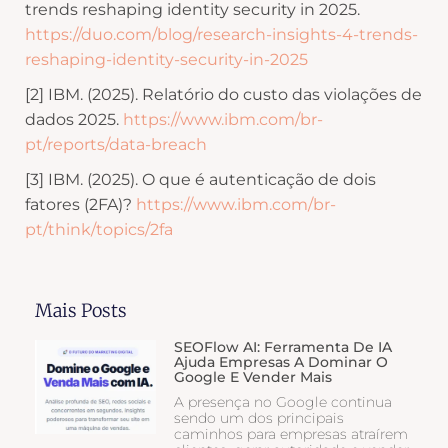
trends reshaping identity security in 2025.
https://duo.com/blog/research-insights-4-trends-
reshaping-identity-security-in-2025
[2] IBM. (2025). Relatório do custo das violações de
dados 2025.
https://www.ibm.com/br-
pt/reports/data-breach
[3] IBM. (2025). O que é autenticação de dois
fatores (2FA)?
https://www.ibm.com/br-
pt/think/topics/2fa
Mais Posts
SEOFlow AI: Ferramenta De IA
Ajuda Empresas A Dominar O
Google E Vender Mais
A presença no Google continua
sendo um dos principais
caminhos para empresas atraírem