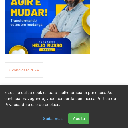
Navegação
candidato2024
de
Post
Este site utiliza cookies para melhorar sua experiência. Ao
PoaDigital é orgulhosamente mantido com
WordPress
continuar navegando, você concorda com nossa Política de
Privacidade e uso de cookies.
Saiba mais
Aceito
Política de Privacidade