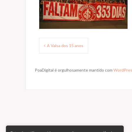
Navegação
A Valsa dos 15 anos
de
Post
PoaDigital é orgulhosamente mantido com
WordPre