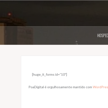
Pular
para
o
conteúdo
HOSPED
[huge_it_forms id=”10″]
PoaDigital é orgulhosamente mantido com
WordPre