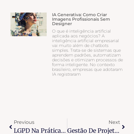
IA Generativa: Como Criar
Imagens Profissionais Sem
Designer
O que é inteligência artificial
aplicada aos negócios? A
inteligência artificial empresarial
vai muito além de chatbots
simples. Trata-se de sistemas que
aprendem padrões, automatizam
decisões e otimizam processos de
forma inteligente. No contexto
brasileiro, empresas que adotaram
IA registraram
Previous
Next
LGPD Na Prática: Checklist Para Sites Brasileiros
Gestão De Projetos: Notion, Trello Ou Asana?