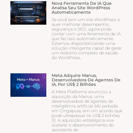
Nova Ferramenta De IA Que
Analisa Seu Site WordPress
Automaticamente
Se você tem um site WordPress e
quer melhorar desempenho,
segurança e SEO, agora pode
contar com uma ferramenta de IA
que faz isso automaticamente.
Estamos disponibilizando uma
solução inteligente capaz de gerar
um relatório completo de saúde
do WordPress,
Meta Adquire Manus,
Desenvolvedora De Agentes De
IA, Por US$ 2 Bilhões
A Meta Platforms anunciou a
aquisição da Manus, uma
desenvolvedora de agentes de
inteligência artificial (IA) sediada
em Cingapura, em um acordo que
pode ultrapassar os US$ 2 bilhões
[1]. A aquisição estratégica visa
acelerar o desenvolvimento do
assistente de