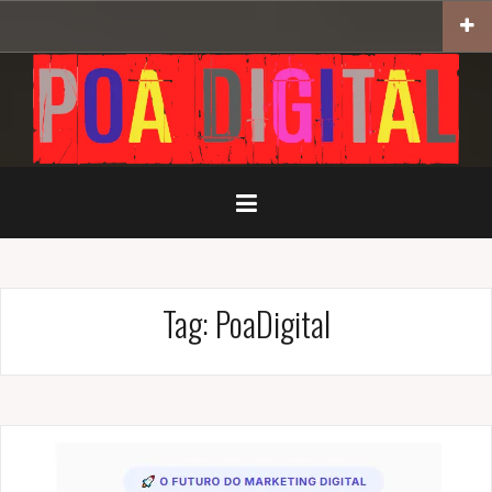
Pular
para
o
conteúdo
Tag:
PoaDigital