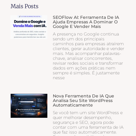
Mais Posts
SEOFlow AI: Ferramenta De IA
Ajuda Empresas A Dominar O
Google E Vender Mais
A presença no Google continua
sendo um dos principais
caminhos para empresas atraírem
clientes, gerar autoridade e vender
mais. Mas acompanhar palavras-
chave, analisar concorrentes,
revisar redes sociais e transformar
dados em ações práticas nem
sempre é simples. É justamente
nesse
Nova Ferramenta De IA Que
Analisa Seu Site WordPress
Automaticamente
Se você tem um site WordPress e
quer melhorar desempenho,
segurança e SEO, agora pode
contar com uma ferramenta de IA
que faz isso automaticamente.