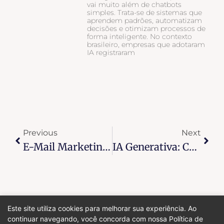
vai muito além de chatbots
simples. Trata-se de sistemas que
aprendem padrões, automatizam
decisões e otimizam processos de
forma inteligente. No contexto
brasileiro, empresas que adotaram
IA registraram
Previous
Next
E-Mail Marketing Em 2025: Estratégias Que Convertem
IA Generativa: Como Criar Imagens Profissionais Sem Designer
Este site utiliza cookies para melhorar sua experiência. Ao
continuar navegando, você concorda com nossa Política de