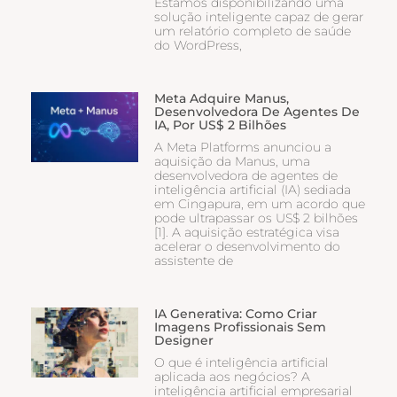
Estamos disponibilizando uma
solução inteligente capaz de gerar
um relatório completo de saúde
do WordPress,
Meta Adquire Manus,
Desenvolvedora De Agentes De
IA, Por US$ 2 Bilhões
A Meta Platforms anunciou a
aquisição da Manus, uma
desenvolvedora de agentes de
inteligência artificial (IA) sediada
em Cingapura, em um acordo que
pode ultrapassar os US$ 2 bilhões
[1]. A aquisição estratégica visa
acelerar o desenvolvimento do
assistente de
IA Generativa: Como Criar
Imagens Profissionais Sem
Designer
O que é inteligência artificial
aplicada aos negócios? A
inteligência artificial empresarial