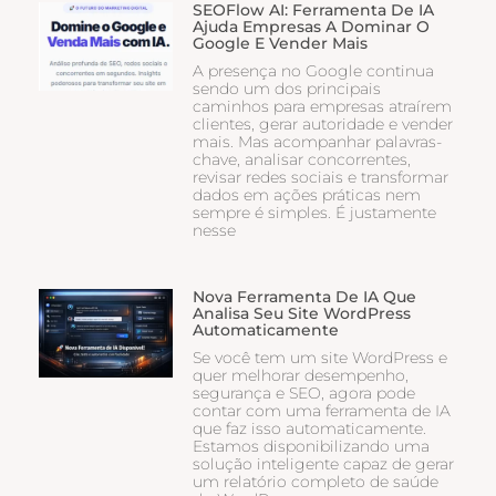
SEOFlow AI: Ferramenta De IA
Ajuda Empresas A Dominar O
Google E Vender Mais
A presença no Google continua
sendo um dos principais
caminhos para empresas atraírem
clientes, gerar autoridade e vender
mais. Mas acompanhar palavras-
chave, analisar concorrentes,
revisar redes sociais e transformar
dados em ações práticas nem
sempre é simples. É justamente
nesse
Nova Ferramenta De IA Que
Analisa Seu Site WordPress
Automaticamente
Se você tem um site WordPress e
quer melhorar desempenho,
segurança e SEO, agora pode
contar com uma ferramenta de IA
que faz isso automaticamente.
Estamos disponibilizando uma
solução inteligente capaz de gerar
um relatório completo de saúde