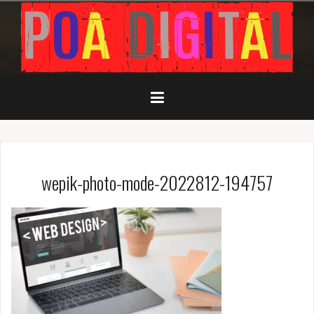
Pular
para
o
conteúdo
wepik-photo-mode-2022812-194757