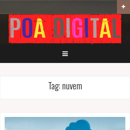
Pular
para
o
conteúdo
Tag:
nuvem